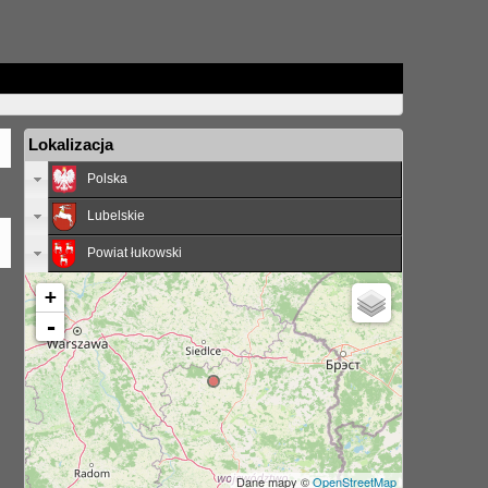
Lokalizacja
Polska
Lubelskie
Powiat łukowski
+
-
Dane mapy ©
OpenStreetMap