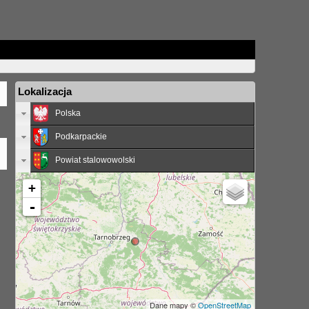
Lokalizacja
Polska
Podkarpackie
Powiat stalowowolski
+
-
Dane mapy ©
OpenStreetMap