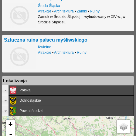
Środa Śląska
Atrakcje
•
Architektura
•
Zamki
•
Ruiny
Zamek w Środzie Śląskiej – wybudowany w XIV w., w
Środzie Śląskiej.
Sztuczna ruina pałacu myśliwskiego
Kwietno
Atrakcje
•
Architektura
•
Ruiny
Lokalizacja
Polska
Dolnośląskie
Powiat średzki
+
-