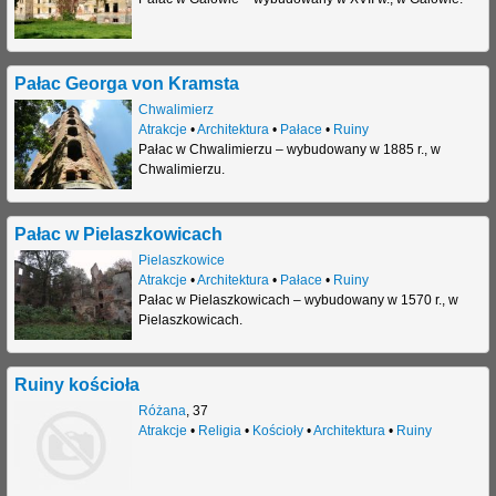
j
Pałac Georga von Kramsta
Chwalimierz
Atrakcje
•
Architektura
•
Pałace
•
Ruiny
Pałac w Chwalimierzu – wybudowany w 1885 r., w
Chwalimierzu.
Pałac w Pielaszkowicach
Pielaszkowice
Atrakcje
•
Architektura
•
Pałace
•
Ruiny
Pałac w Pielaszkowicach – wybudowany w 1570 r., w
Pielaszkowicach.
Ruiny kościoła
Różana
,
37
Atrakcje
•
Religia
•
Kościoły
•
Architektura
•
Ruiny