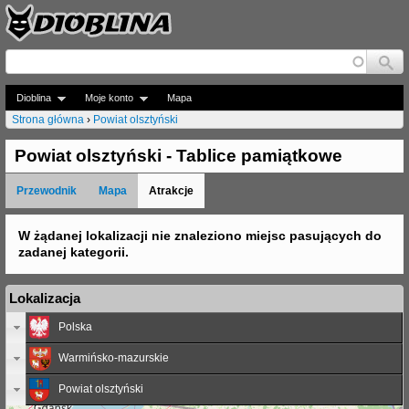
Jump to navigation
Dioblina
Moje konto
Mapa
Strona główna
›
Powiat olsztyński
J
Powiat olsztyński - Tablice pamiątkowe
e
Przewodnik
Mapa
Atrakcje
s
t
W żądanej lokalizacji nie znaleziono miejsc pasujących do
zadanej kategorii.
e
ś
Lokalizacja
t
Polska
u
Warmińsko-mazurskie
t
Powiat olsztyński
a