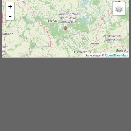
+
j
-
Dane mapy ©
OpenStreetMap