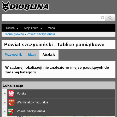
Jump to navigation
Dioblina
Moje konto
Mapa
Strona główna
›
Powiat szczycieński
J
Powiat szczycieński - Tablice pamiątkowe
e
Przewodnik
Mapa
Atrakcje
s
t
W żądanej lokalizacji nie znaleziono miejsc pasujących do
zadanej kategorii.
e
ś
Lokalizacja
t
Polska
u
Warmińsko-mazurskie
t
Powiat szczycieński
a