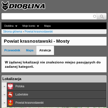
Jump to navigation
Dioblina
Moje konto
Mapa
Strona główna
›
Powiat krasnostawski
J
Powiat krasnostawski - Mosty
e
Przewodnik
Mapa
Atrakcje
s
t
W żądanej lokalizacji nie znaleziono miejsc pasujących do
zadanej kategorii.
e
ś
Lokalizacja
t
Polska
u
Lubelskie
t
Powiat krasnostawski
a