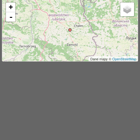
+
j
-
Dane mapy ©
OpenStreetMap