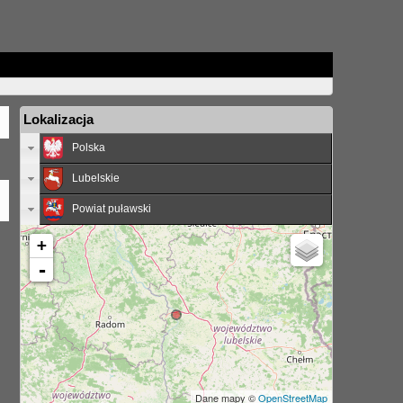
Lokalizacja
Polska
Lubelskie
Powiat puławski
+
-
Dane mapy ©
OpenStreetMap