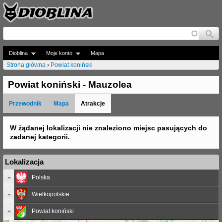
Jump to navigation
Dioblina
Moje konto
Mapa
Strona główna
›
Powiat koniński
J
Powiat koniński - Mauzolea
e
Przewodnik
Mapa
Atrakcje
s
t
W żądanej lokalizacji nie znaleziono miejsc pasujących do
zadanej kategorii.
e
ś
Lokalizacja
t
Polska
u
Wielkopolskie
t
Powiat koniński
a