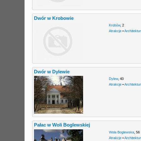
Dwór w Krobowie
Krobów
,
2
Atrakcje
•
Architektu
Dwór w Dylewie
Dylew
,
40
Atrakcje
•
Architektu
Pałac w Woli Boglewskiej
Wola Boglewska
,
56
Atrakcje
•
Architektu