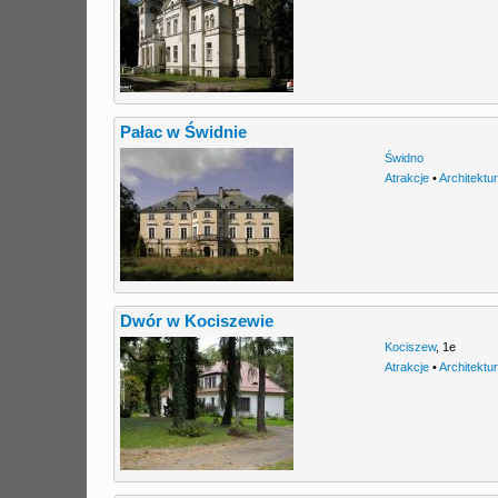
Pałac w Świdnie
Świdno
Atrakcje
•
Architektu
Dwór w Kociszewie
Kociszew
,
1e
Atrakcje
•
Architektu