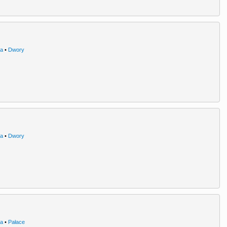
ra
•
Dwory
ra
•
Dwory
ra
•
Pałace