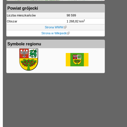
Powiat grójecki
Liczba mieszkańców
98 599
2
Obszar
1 268,82 km
Strona WWW
Strona w Wikipedii
Symbole regionu