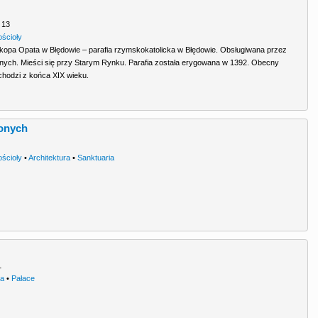
 13
ościoły
okopa Opata w Błędowie – parafia rzymskokatolicka w Błędowie. Obsługiwana przez
alnych. Mieści się przy Starym Rynku. Parafia została erygowana w 1392. Obecny
ochodzi z końca XIX wieku.
ionych
ościoły
•
Architektura
•
Sanktuaria
1
ra
•
Pałace