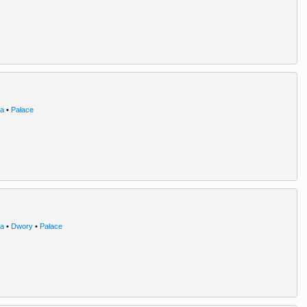
ra
•
Pałace
ra
•
Dwory
•
Pałace