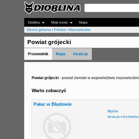
Dioblina
Moje konto
Mapa
Strona główna
›
Polska
›
Mazowieckie
J
Powiat grójecki
e
Przewodnik
Mapa
Atrakcje
s
t
e
Powiat grójecki
- powiat ziemski w województwie mazowieckim
ś
Warto zobaczyć
t
Pałac w Błędowie
u
Błędów
t
Atrakcje
•
Architektu
a
j