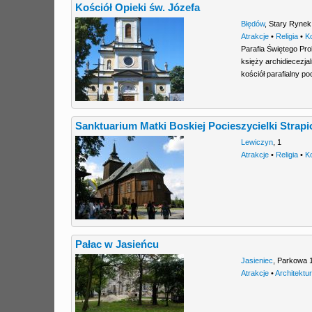
Kościół Opieki św. Józefa
Błędów
,
Stary Rynek
Atrakcje
•
Religia
•
K
Parafia Świętego Pr
księży archidiecezj
kościół parafialny p
Sanktuarium Matki Boskiej Pocieszycielki Strap
Lewiczyn
,
1
Atrakcje
•
Religia
•
K
Pałac w Jasieńcu
Jasieniec
,
Parkowa 
Atrakcje
•
Architektu