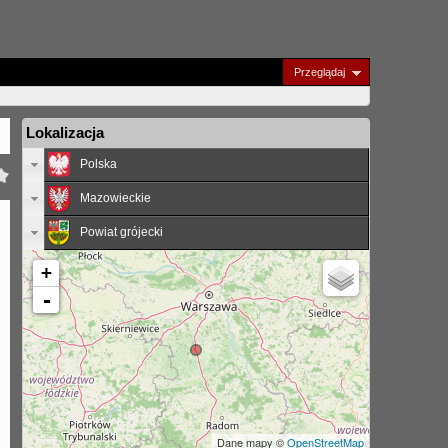
Przeglądaj
Lokalizacja
Polska
Mazowieckie
Powiat grójecki
+
-
Dane mapy ©
OpenStreetMap