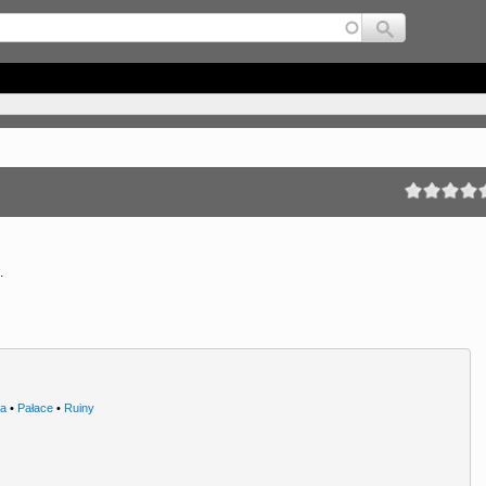
Jump to navigation
.
ra
•
Pałace
•
Ruiny