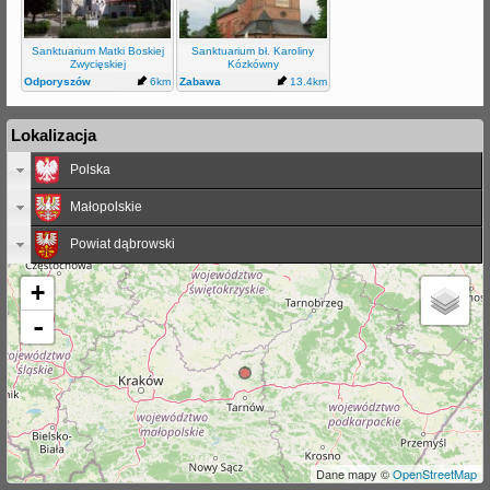
j
Sanktuarium Matki Boskiej
Sanktuarium bł. Karoliny
Zwycięskiej
Kózkówny
Odporyszów
6km
Zabawa
13.4km
Lokalizacja
Polska
Małopolskie
Powiat dąbrowski
+
-
Dane mapy ©
OpenStreetMap