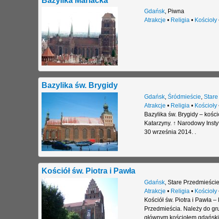
Gdańsk
,
Piwna
Atrakcje
•
Religia
•
Kościoły
Bazylika św. Brygidy
Gdańsk
,
Śródmieście
,
Stare
Atrakcje
•
Religia
•
Kościoły
Bazylika św. Brygidy – kości
Katarzyny. ↑ Narodowy Insty
30 września 2014. .
Kościół św. Piotra i Pawła
Gdańsk
,
Stare Przedmieści
Atrakcje
•
Religia
•
Kościoły
Kościół św. Piotra i Pawła –
Przedmieścia. Należy do gr
głównym kościołem gdański