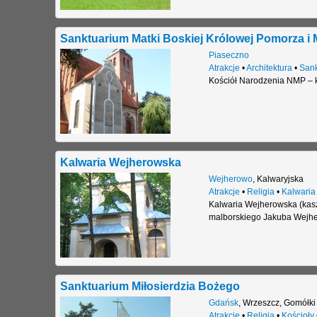
Sanktuarium Matki Boskiej Królowej Pomorza i 
Piaseczno
Atrakcje
•
Architektura
•
Sank
Kościół Narodzenia NMP – ka
Kalwaria Wejherowska
Wejherowo
,
Kalwaryjska
Atrakcje
•
Religia
•
Kalwaria
Kalwaria Wejherowska (kas
malborskiego Jakuba Wejher
Sanktuarium Miłosierdzia Bożego
Gdańsk
,
Wrzeszcz
,
Gomółki
Atrakcje
•
Religia
•
Kościoły