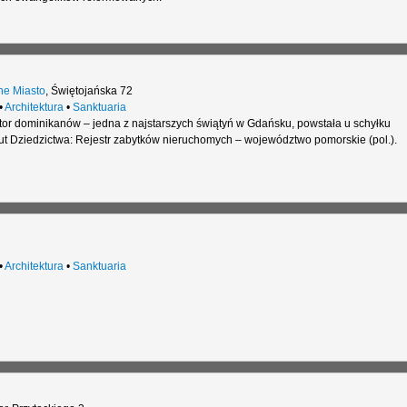
e Miasto
,
Świętojańska 72
•
Architektura
•
Sanktuaria
sztor dominikanów – jedna z najstarszych świątyń w Gdańsku, powstała u schyłku
tut Dziedzictwa: Rejestr zabytków nieruchomych – województwo pomorskie (pol.).
•
Architektura
•
Sanktuaria