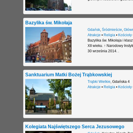
Bazylika św. Mikołaja
Gdańsk
,
Śródmieście
,
Główn
Atrakcje
•
Religia
•
Kościoły
Bazylika św. Mikołaja i kla
XII wieku. ↑ Narodowy Insty
30 września 2014. .
Sanktuarium Matki Bożej Trąbkowskiej
Trąbki Wielkie
,
Gdańska 4
Atrakcje
•
Religia
•
Kościoły
Kolegiata Najświętszego Serca Jezusowego