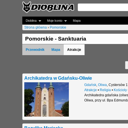
Dioblina
Moje konto
Mapa
Strona główna
›
Pomorskie
J
Pomorskie - Sanktuaria
e
Przewodnik
Mapa
Atrakcje
s
t
S
e
t
Archikatedra w Gdańsku-Oliwie
ś
r
Gdańsk
,
Oliwa
,
Cystersów 1
t
Atrakcje
•
Religia
•
Kościoły
o
Archikatedra gdańska (oliws
u
Oliwa, przy ul. Bpa Edmund
n
t
y
a
j
Bazylika Mariacka