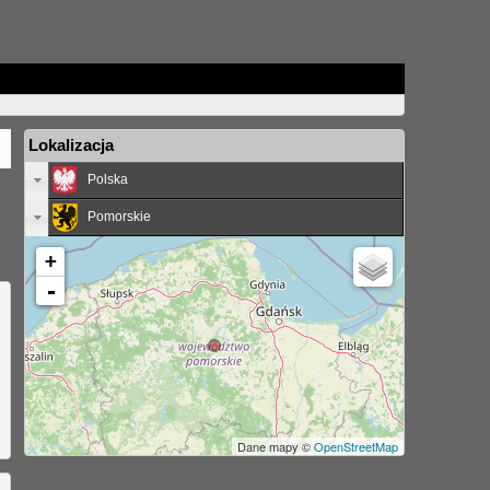
Lokalizacja
Polska
Pomorskie
+
-
Dane mapy ©
OpenStreetMap