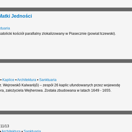
Matki Jedności
tuaria
tolicki kościół parafialny zlokalizowany w Piasecznie (powiat tczewski).
•
Kaplice
•
Architektura
•
Sanktuaria
z. Wejrowskô Kalwarëjô) – zespół 26 kaplic ufundowanych przez wojewodę
a, założyciela Wejherowa. Została zbudowana w latach 1649 - 1655.
 11/13
•
Architektura
•
Sanktuaria