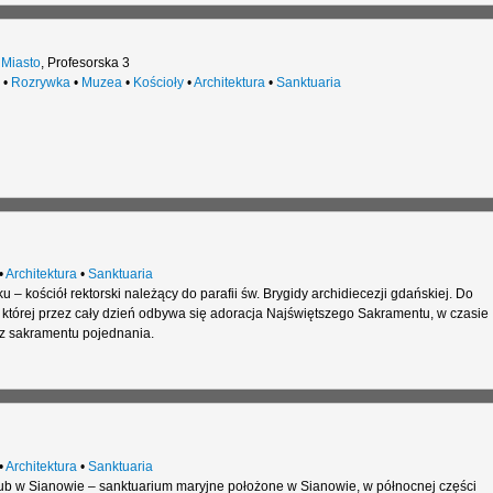
 Miasto
,
Profesorska 3
•
Rozrywka
•
Muzea
•
Kościoły
•
Architektura
•
Sanktuaria
•
Architektura
•
Sanktuaria
 – kościół rektorski należący do parafii św. Brygidy archidiecezji gdańskiej. Do
w której przez cały dzień odbywa się adoracja Najświętszego Sakramentu, w czasie
 z sakramentu pojednania.
•
Architektura
•
Sanktuaria
b w Sianowie – sanktuarium maryjne położone w Sianowie, w północnej części