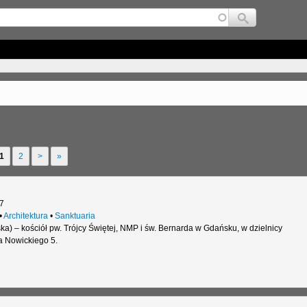
Jump to navigation
1
2
>
»
7
•
Architektura
•
Sanktuaria
ka) – kościół pw. Trójcy Świętej, NMP i św. Bernarda w Gdańsku, w dzielnicy
a Nowickiego 5.