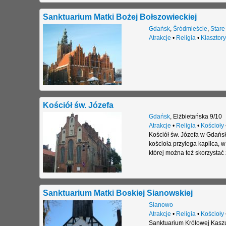
Sanktuarium Matki Bożej Bołszowieckiej
Gdańsk
,
Śródmieście
,
Stare
Atrakcje
•
Religia
•
Klasztory
Kościół św. Józefa
Gdańsk
,
Elżbietańska 9/10
Atrakcje
•
Religia
•
Kościoły
Kościół św. Józefa w Gdańsku
kościoła przylega kaplica, 
której można też skorzystać
Sanktuarium Matki Boskiej Sianowskiej
Sianowo
Atrakcje
•
Religia
•
Kościoły
Sanktuarium Królowej Kaszu