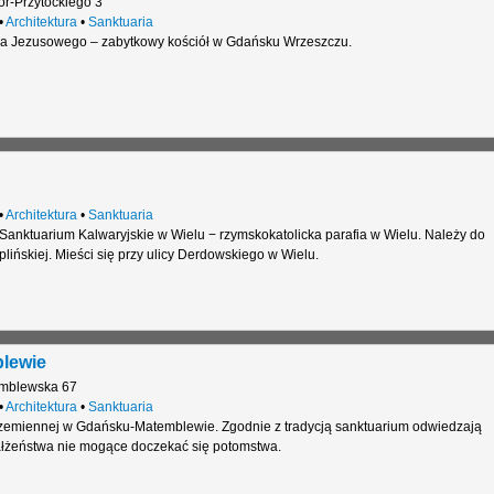
or-Przytockiego 3
•
Architektura
•
Sanktuaria
ca Jezusowego – zabytkowy kościół w Gdańsku Wrzeszczu.
•
Architektura
•
Sanktuaria
 Sanktuarium Kalwaryjskie w Wielu − rzymskokatolicka parafia w Wielu. Należy do
plińskiej. Mieści się przy ulicy Derdowskiego w Wielu.
blewie
mblewska 67
•
Architektura
•
Sanktuaria
zemiennej w Gdańsku-Matemblewie. Zgodnie z tradycją sanktuarium odwiedzają
ałżeństwa nie mogące doczekać się potomstwa.