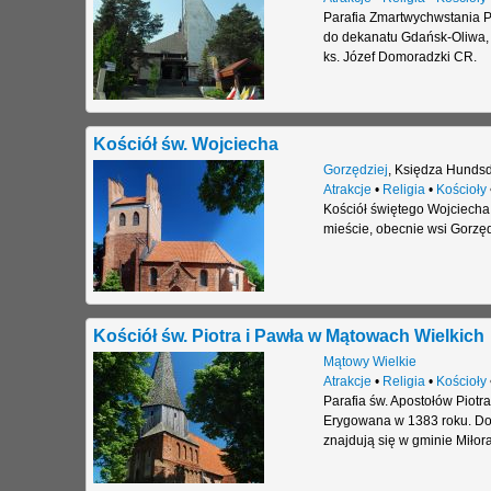
Parafia Zmartwychwstania 
do dekanatu Gdańsk-Oliwa, k
ks. Józef Domoradzki CR.
Kościół św. Wojciecha
Gorzędziej
,
Księdza Hundsd
Atrakcje
•
Religia
•
Kościoły
Kościół świętego Wojciecha 
mieście, obecnie wsi Gorzęd
Kościół św. Piotra i Pawła w Mątowach Wielkich
Mątowy Wielkie
Atrakcje
•
Religia
•
Kościoły
Parafia św. Apostołów Piotra
Erygowana w 1383 roku. Do 
znajdują się w gminie Miło