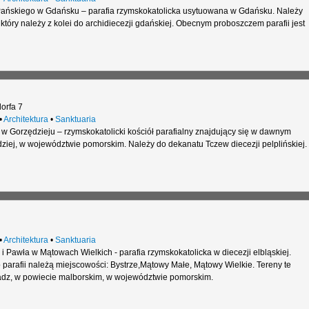
Pańskiego w Gdańsku – parafia rzymskokatolicka usytuowana w Gdańsku. Należy
tóry należy z kolei do archidiecezji gdańskiej. Obecnym proboszczem parafii jest
orfa 7
•
Architektura
•
Sanktuaria
w Gorzędzieju – rzymskokatolicki kościół parafialny znajdujący się w dawnym
ziej, w województwie pomorskim. Należy do dekanatu Tczew diecezji pelplińskiej.
•
Architektura
•
Sanktuaria
 i Pawła w Mątowach Wielkich - parafia rzymskokatolicka w diecezji elbląskiej.
parafii należą miejscowości: Bystrze,Mątowy Małe, Mątowy Wielkie. Tereny te
radz, w powiecie malborskim, w województwie pomorskim.