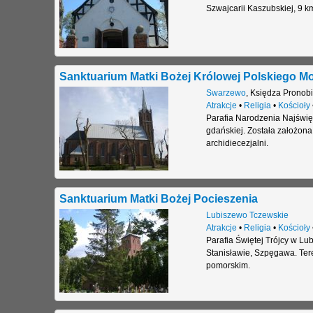
Szwajcarii Kaszubskiej, 9 k
Sanktuarium Matki Bożej Królowej Polskiego M
Swarzewo
,
Księdza Pronobi
Atrakcje
•
Religia
•
Kościoły
Parafia Narodzenia Najświę
gdańskiej. Została założona 
archidiecezjalni.
Sanktuarium Matki Bożej Pocieszenia
Lubiszewo Tczewskie
Atrakcje
•
Religia
•
Kościoły
Parafia Świętej Trójcy w Lub
Stanisławie, Szpęgawa. Ter
pomorskim.