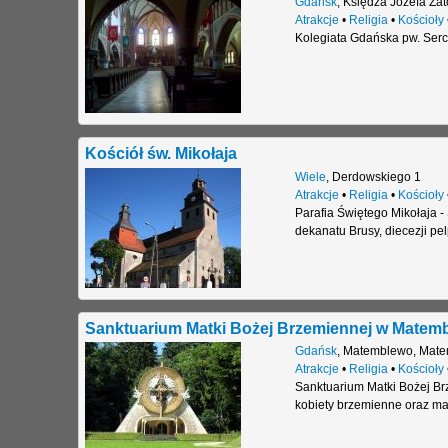
Gdańsk
,
Księdza Józefa Zat
Atrakcje
•
Religia
•
Kościoły
Kolegiata Gdańska pw. Ser
Kościół św. Mikołaja
Wiele
,
Derdowskiego 1
Atrakcje
•
Religia
•
Kościoły
Parafia Świętego Mikołaja -
dekanatu Brusy, diecezji pel
Sanktuarium Matki Bożej Brzemiennej w Matem
Gdańsk
,
Matemblewo
,
Mate
Atrakcje
•
Religia
•
Kościoły
Sanktuarium Matki Bożej Br
kobiety brzemienne oraz m