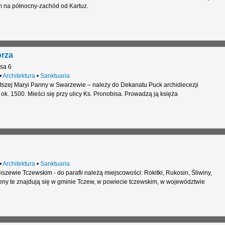
m na północny-zachód od Kartuz.
orza
sa 6
•
Architektura
•
Sanktuaria
tszej Maryi Panny w Swarzewie – należy do Dekanatu Puck archidiecezji
ok. 1500. Mieści się przy ulicy Ks. Pronobisa. Prowadzą ją księża
•
Architektura
•
Sanktuaria
iszewie Tczewskim - do parafii należą miejscowości: Rokitki, Rukosin, Śliwiny,
eny te znajdują się w gminie Tczew, w powiecie tczewskim, w województwie