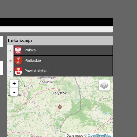
Lokalizacja
Polska
Podlaskie
Powiat bielski
+
-
Dane mapy ©
OpenStreetMap