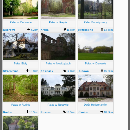
Pałac w Dobrowie
Pałac w Krępie
Pałac Bursztynowy
Dobrowo
5.2km
Krępa
11.8km
Strzekęcino
13.4km
Pałac Biały
Pałac w Nosibądach
Pałac w Dunowie
Strzekęcino
13.8km
Nosibądy
14.8km
Dunowo
15.3km
Pałac w Rudnie
Pałac w Nosowie
Dwór Hellermanów
Rudno
15.5km
Nosowo
18.5km
Kłanino
18.6km