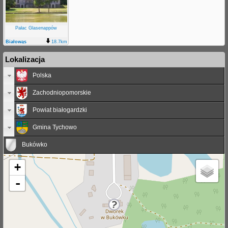
Pałac Glasenappów
Białowąs
18.7km
Lokalizacja
Polska
Zachodniopomorskie
Powiat białogardzki
Gmina Tychowo
Bukówko
+
-