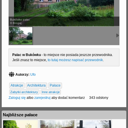
j
Bukówko pałac
© Brogaj
Pałac w Bukówku
- to miejsce nie posiada jeszcze przewodnika.
Jeśli znasz to miejsce,
to tutaj możesz napisać przewodnik
.
Autorzy:
Ufo
Atrakcje
Architektura
Pałace
Zabytki architektury
Inne atrakcje
Zaloguj się
albo
zarejestruj
aby dodać komentarz
343 odsłony
Najbliższe pałace