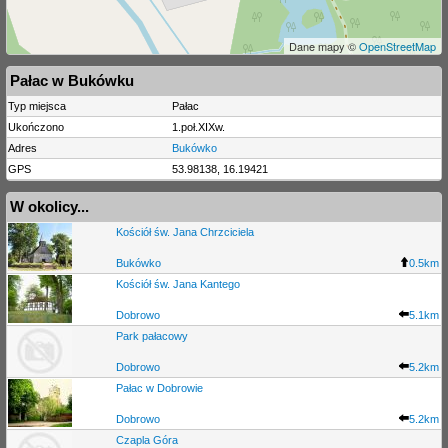
Dane mapy ©
OpenStreetMap
Pałac w Bukówku
Typ miejsca
Pałac
Ukończono
1.poł.XIXw.
Adres
Bukówko
GPS
53.98138, 16.19421
W okolicy...
Kościół św. Jana Chrzciciela
Bukówko
0.5km
Kościół św. Jana Kantego
Dobrowo
5.1km
Park pałacowy
Dobrowo
5.2km
Pałac w Dobrowie
Dobrowo
5.2km
Czapla Góra