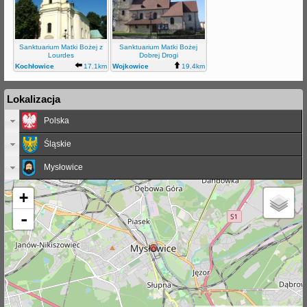
Sanktuarium Matki Bożej z
Sanktuarium Matki Bożej
Lourdes
Dobrej Drogi
Kochłowice
17.1km
Wojkowice
19.4km
Kościelne
Lokalizacja
Polska
Śląskie
Mysłowice
+
-