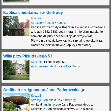
Kaplica cmentarna św. Gertrudy
Koszalin
Atrakcje
•
Religia
•
Kaplice
Kaplica św. Gertrudy w Koszalinie – kaplica wzniesiona
w latach 1382-1383 poza murami miejskimi na planie
ośmioboku, przy obecnej ulicy Modrzejewskiej.
Pierwotnie służyła jako kaplica szpitalno-opiekuńcza.
Następnie pełniła funkcję kaplicy cmentarnej.
Willa przy Piłsudskiego 53
Koszalin
,
Piłsudskiego 53
Atrakcje
•
Architektura
•
Wille
•
Domy
Amfiteatr im. Ignacego Jana Paderewskiego
Koszalin
Atrakcje
•
Architektura
•
Amfiteatry
Amfiteatr im. Ignacego Jana Paderewskiego w
Koszalinie – obiekt widowiskowy w Koszalinie,