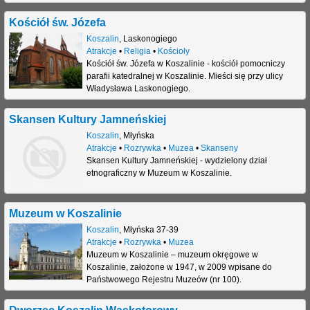
Kościół św. Józefa
Koszalin
,
Laskonogiego
Atrakcje
•
Religia
•
Kościoły
Kościół św. Józefa w Koszalinie - kościół pomocniczy
parafii katedralnej w Koszalinie. Mieści się przy ulicy
Władysława Laskonogiego.
Skansen Kultury Jamneńskiej
Koszalin
,
Młyńska
Atrakcje
•
Rozrywka
•
Muzea
•
Skanseny
Skansen Kultury Jamneńskiej - wydzielony dział
etnograficzny w Muzeum w Koszalinie.
Muzeum w Koszalinie
Koszalin
,
Młyńska 37-39
Atrakcje
•
Rozrywka
•
Muzea
Muzeum w Koszalinie – muzeum okręgowe w
Koszalinie, założone w 1947, w 2009 wpisane do
Państwowego Rejestru Muzeów (nr 100).
Dworzec Koszalin Wąskotorowy