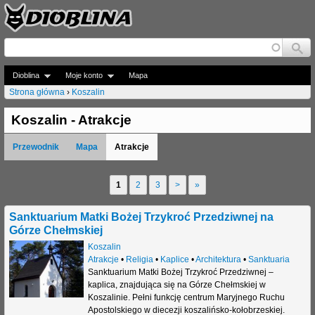
Jump to navigation
Dioblina
Moje konto
Mapa
Strona główna
›
Koszalin
J
Koszalin - Atrakcje
e
Przewodnik
Mapa
Atrakcje
s
t
1
2
3
>
»
S
e
t
Sanktuarium Matki Bożej Trzykroć Przedziwnej na
ś
Górze Chełmskiej
r
t
Koszalin
o
Atrakcje
•
Religia
•
Kaplice
•
Architektura
•
Sanktuaria
u
Sanktuarium Matki Bożej Trzykroć Przedziwnej –
n
kaplica, znajdująca się na Górze Chełmskiej w
t
Koszalinie. Pełni funkcję centrum Maryjnego Ruchu
y
a
Apostolskiego w diecezji koszalińsko-kołobrzeskiej.