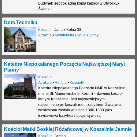
Budynek jest dokładną kopią kaplicy w Otwocku-
j
Świdrze.
Dom Technika
Koszalin
,
Jana z Kolna 38
Atrakcje
•
Architektura
•
Wille
•
Domy
Katedra Niepokalanego Poczęcia Najświętszej Maryi
Panny
Koszalin
Atrakcje
•
Religia
•
Kościoły
Katedra Niepokalanego Poczęcia NMP w Koszalinie
(niem. St. Marienkirche in Köslin) – dawniej kościół
farny w Koszalinie. Jest najważniejszym i
najcenniejszym koszalińskim zabytkiem.Świątynia
wzniesiona została w latach 1300-1333 jako
trzynawowa bazylika z potężną wieżą .
Kościół Matki Boskiej Różańcowej w Koszalinie Jamnie
Koszalin
,
Jamno