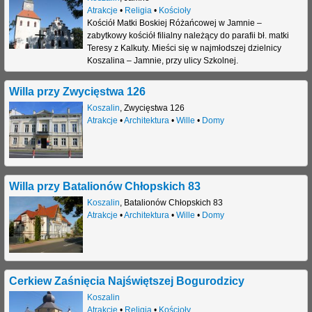
Atrakcje
•
Religia
•
Kościoły
Kościół Matki Boskiej Różańcowej w Jamnie –
zabytkowy kościół filialny należący do parafii bł. matki
Teresy z Kalkuty. Mieści się w najmłodszej dzielnicy
Koszalina – Jamnie, przy ulicy Szkolnej.
Willa przy Zwycięstwa 126
Koszalin
,
Zwycięstwa 126
Atrakcje
•
Architektura
•
Wille
•
Domy
Willa przy Batalionów Chłopskich 83
Koszalin
,
Batalionów Chłopskich 83
Atrakcje
•
Architektura
•
Wille
•
Domy
Cerkiew Zaśnięcia Najświętszej Bogurodzicy
Koszalin
Atrakcje
•
Religia
•
Kościoły