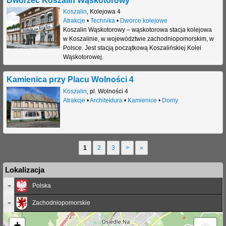
Koszalin
,
Kolejowa 4
Atrakcje
•
Technika
•
Dworce kolejowe
Koszalin Wąskotorowy – wąskotorowa stacja kolejowa
w Koszalinie, w województwie zachodniopomorskim, w
Polsce. Jest stacją początkową Koszalińskiej Kolei
Wąskotorowej.
Kamienica przy Placu Wolności 4
Koszalin
,
pl. Wolności 4
Atrakcje
•
Architektura
•
Kamienice
•
Domy
1
2
3
>
»
S
Lokalizacja
t
Polska
r
Zachodniopomorskie
o
n
+