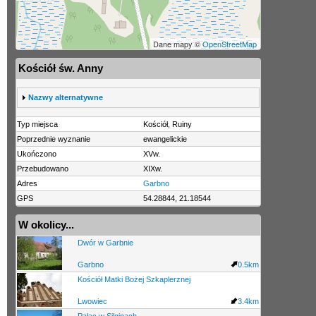
Dane mapy ©
OpenStreetMap
Kościół św. Anny
S
Nazwy alternatywne
h
o
Typ miejsca
Kościół, Ruiny
w
Poprzednie wyznanie
ewangelickie
Ukończono
XVw.
Przebudowano
XIXw.
Adres
Garbno
GPS
54.28844, 21.18544
W okolicy...
Dwór w Garbnie
Garbno
0.5km
Kościół Matki Bożej Szkaplerznej
Lwowiec
3.4km
Pałac w Silginach