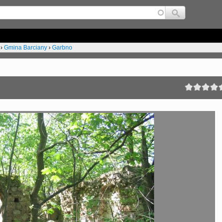
Jump to navigation
›
Gmina Barciany
›
Garbno