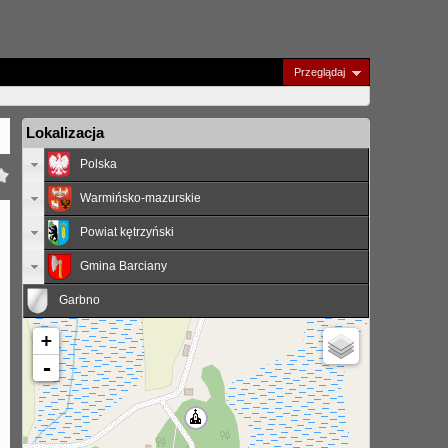
Przeglądaj
Lokalizacja
Polska
Warmińsko-mazurskie
Powiat kętrzyński
Gmina Barciany
Garbno
+
-