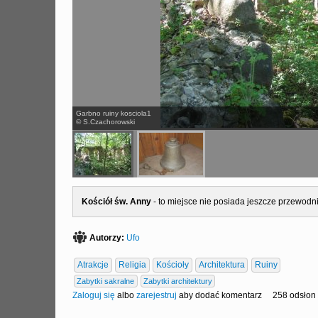
Garbno ruiny kosciola1
© S.Czachorowski
Kościół św. Anny
- to miejsce nie posiada jeszcze przewodni
Autorzy:
Ufo
Atrakcje
Religia
Kościoły
Architektura
Ruiny
Zabytki sakralne
Zabytki architektury
Zaloguj się
albo
zarejestruj
aby dodać komentarz
258 odsłon