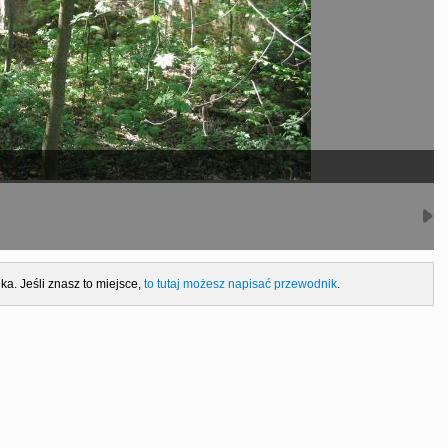
ka. Jeśli znasz to miejsce,
to tutaj możesz napisać przewodnik
.