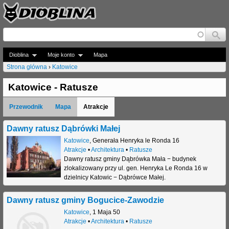
Jump to navigation
Dioblina
Moje konto
Mapa
Strona główna
›
Katowice
J
Katowice - Ratusze
e
Przewodnik
Mapa
Atrakcje
s
t
Dawny ratusz Dąbrówki Małej
Katowice
,
Generała Henryka le Ronda 16
e
Atrakcje
•
Architektura
•
Ratusze
Dawny ratusz gminy Dąbrówka Mała − budynek
ś
zlokalizowany przy ul. gen. Henryka Le Ronda 16 w
t
dzielnicy Katowic − Dąbrówce Małej.
u
Dawny ratusz gminy Bogucice-Zawodzie
t
Katowice
,
1 Maja 50
Atrakcje
•
Architektura
•
Ratusze
a