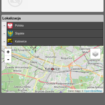
j
Lokalizacja
Polska
Śląskie
Katowice
+
-
Dane mapy ©
OpenStreetMap