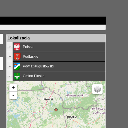
Lokalizacja
Polska
Podlaskie
Powiat augustowski
Gmina Płaska
+
-