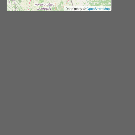
Dane mapy ©
OpenStreetMap