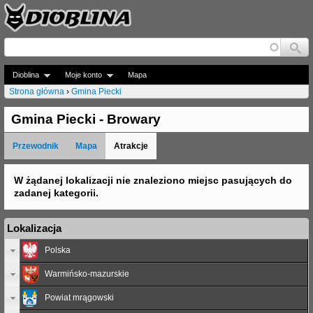
Jump to navigation
Dioblina
Moje konto
Mapa
Strona główna
›
Gmina Piecki
J
Gmina Piecki - Browary
e
Przewodnik
Mapa
Atrakcje
s
t
W żądanej lokalizacji nie znaleziono miejsc pasujących do
zadanej kategorii.
e
ś
Lokalizacja
t
Polska
u
Warmińsko-mazurskie
t
Powiat mrągowski
a