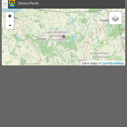
Gmina Piecki
j
+
-
Dane mapy ©
OpenStreetMap