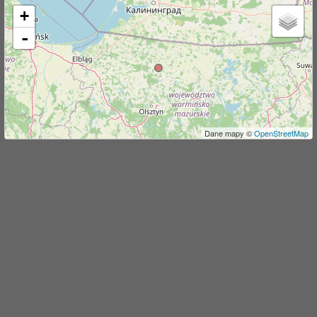
+
j
-
Dane mapy ©
OpenStreetMap