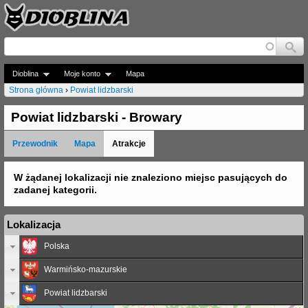
Jump to navigation
Dioblina
Moje konto
Mapa
Strona główna
›
Powiat lidzbarski
J
Powiat lidzbarski - Browary
e
Przewodnik
Mapa
Atrakcje
s
t
W żądanej lokalizacji nie znaleziono miejsc pasujących do
zadanej kategorii.
e
ś
Lokalizacja
t
Polska
u
Warmińsko-mazurskie
t
Powiat lidzbarski
a