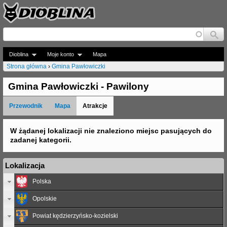
Jump to navigation
Dioblina
Moje konto
Mapa
Strona główna
›
Gmina Pawłowiczki
J
Gmina Pawłowiczki - Pawilony
e
Przewodnik
Mapa
Atrakcje
s
t
W żądanej lokalizacji nie znaleziono miejsc pasujących do
zadanej kategorii.
e
ś
Lokalizacja
t
Polska
u
Opolskie
t
Powiat kędzierzyńsko-kozielski
a