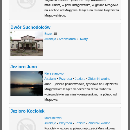
mazurskim, w pow. mrągowskim, w gminie Mrągowo
j
na zachód od Mrągowa, leżące na terenie Pojezierza
Mrągowskiego.
Dwór Suchodolców
Boże
,
18
Atrakcje
•
Architektura
•
Dwory
Jezioro Juno
Kiersztanowo
Atrakcje
•
Przyroda
•
Jeziora
•
Zbiorniki wodne
Juno – jezioro polodowcowe, rynnowe na Pojezierzu
Mrągowskim leżące w dorzeczu rzeki Guber w
województwie warmińsko-mazurskim, na północ od
Mrągowa.
Jezioro Kociołek
Marcinkowo
Atrakcje
•
Przyroda
•
Jeziora
•
Zbiorniki wodne
Kociołek – jezioro w północnej części Marcinkowa,