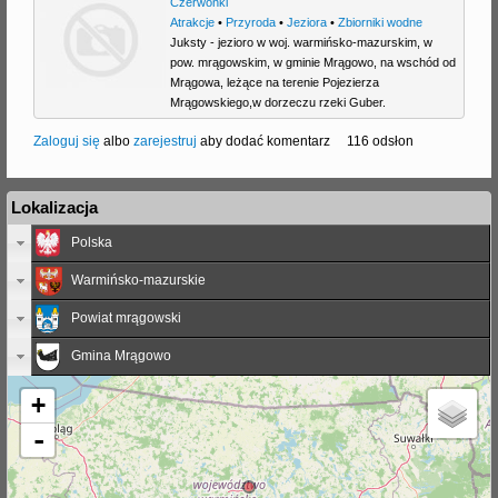
Czerwonki
Atrakcje
•
Przyroda
•
Jeziora
•
Zbiorniki wodne
Juksty - jezioro w woj. warmińsko-mazurskim, w
pow. mrągowskim, w gminie Mrągowo, na wschód od
Mrągowa, leżące na terenie Pojezierza
Mrągowskiego,w dorzeczu rzeki Guber.
Zaloguj się
albo
zarejestruj
aby dodać komentarz
116 odsłon
Lokalizacja
Polska
Warmińsko-mazurskie
Powiat mrągowski
Gmina Mrągowo
+
-