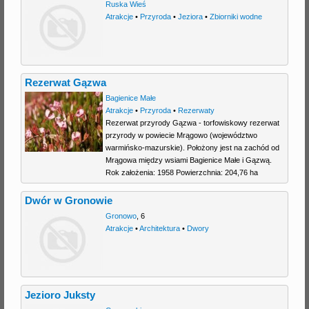
Ruska Wieś
Atrakcje
•
Przyroda
•
Jeziora
•
Zbiorniki wodne
Rezerwat Gązwa
Bagienice Małe
Atrakcje
•
Przyroda
•
Rezerwaty
Rezerwat przyrody Gązwa - torfowiskowy rezerwat
przyrody w powiecie Mrągowo (województwo
warmińsko-mazurskie). Położony jest na zachód od
Mrągowa między wsiami Bagienice Małe i Gązwą.
Rok założenia: 1958 Powierzchnia: 204,76 ha
Dwór w Gronowie
Gronowo
,
6
Atrakcje
•
Architektura
•
Dwory
Jezioro Juksty