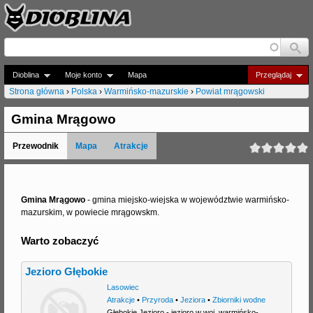
Jump to navigation
Dioblina
Moje konto
Mapa
Przeglądaj
Strona główna
›
Polska
›
Warmińsko-mazurskie
›
Powiat mrągowski
J
Gmina Mrągowo
e
Przewodnik
Mapa
Atrakcje
s
t
e
Gmina Mrągowo
- gmina miejsko-wiejska w województwie warmińsko-
mazurskim, w powiecie mrągowskm.
ś
Warto zobaczyć
t
u
Jezioro Głębokie
t
Lasowiec
Atrakcje
•
Przyroda
•
Jeziora
•
Zbiorniki wodne
a
Głębokie Jezioro - jezioro w woj. warmińsko-