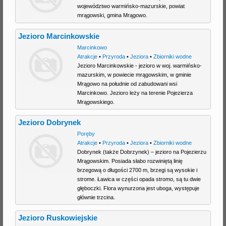
województwo warmińsko-mazurskie, powiat
mrągowski, gmina Mrągowo.
Jezioro Marcinkowskie
Marcinkowo
Atrakcje
•
Przyroda
•
Jeziora
•
Zbiorniki wodne
Jezioro Marcinkowskie - jezioro w woj. warmińsko-
mazurskim, w powiecie mrągowskim, w gminie
Mrągowo na południe od zabudowani wsi
Marcinkowo. Jezioro leży na terenie Pojezierza
Mrągowskiego.
Jezioro Dobrynek
Poręby
Atrakcje
•
Przyroda
•
Jeziora
•
Zbiorniki wodne
Dobrynek (także Dobrzynek) – jezioro na Pojezierzu
Mrągowskim. Posiada słabo rozwiniętą linię
brzegową o długości 2700 m, brzegi są wysokie i
strome. Ławica w części opada stromo, są tu dwie
głęboczki. Flora wynurzona jest uboga, występuje
głównie trzcina.
Jezioro Ruskowiejskie