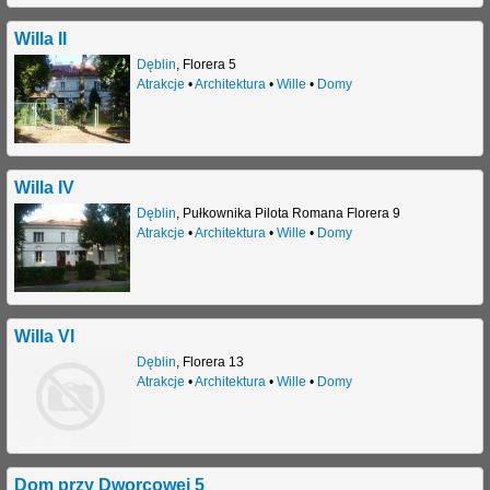
Willa II
Dęblin
,
Florera 5
Atrakcje
•
Architektura
•
Wille
•
Domy
Willa IV
Dęblin
,
Pułkownika Pilota Romana Florera 9
Atrakcje
•
Architektura
•
Wille
•
Domy
Willa VI
Dęblin
,
Florera 13
Atrakcje
•
Architektura
•
Wille
•
Domy
Dom przy Dworcowej 5