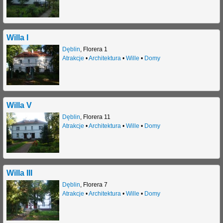
j
Willa I
Dęblin
,
Florera 1
Atrakcje
•
Architektura
•
Wille
•
Domy
Willa V
Dęblin
,
Florera 11
Atrakcje
•
Architektura
•
Wille
•
Domy
Willa III
Dęblin
,
Florera 7
Atrakcje
•
Architektura
•
Wille
•
Domy