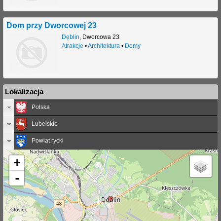
Dom przy Dworcowej 23
Dęblin
,
Dworcowa 23
Atrakcje
•
Architektura
•
Domy
Lokalizacja
Polska
Lubelskie
Powiat rycki
+
-