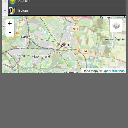
Śląskie
j
Bytom
+
-
Dane mapy ©
OpenStreetMap