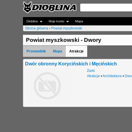
Dioblina
Moje konto
Mapa
Strona główna
›
Powiat myszkowski
J
Powiat myszkowski - Dwory
e
Przewodnik
Mapa
Atrakcje
s
t
Dwór obronny Korycińskich i Męcińskich
Żarki
e
Atrakcje
•
Architektura
•
Dwo
ś
t
u
t
a
j