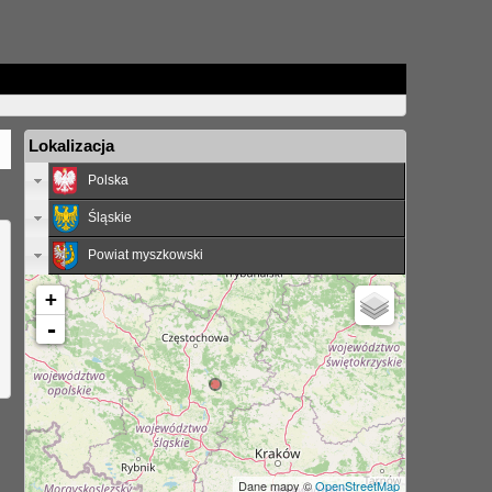
Lokalizacja
Polska
Śląskie
Powiat myszkowski
+
-
Dane mapy ©
OpenStreetMap