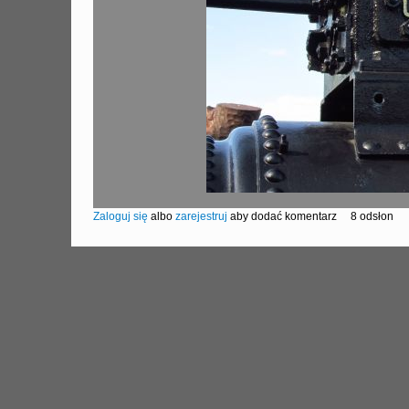
Zaloguj się
albo
zarejestruj
aby dodać komentarz
8 odsłon