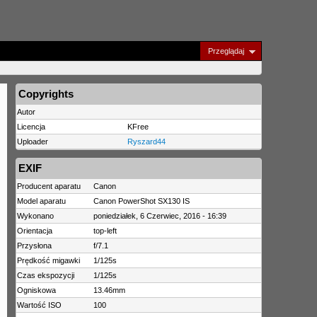
Przeglądaj
Copyrights
Autor
Licencja
KFree
Uploader
Ryszard44
EXIF
Producent aparatu
Canon
Model aparatu
Canon PowerShot SX130 IS
Wykonano
poniedziałek, 6 Czerwiec, 2016 - 16:39
Orientacja
top-left
Przysłona
f/7.1
Prędkość migawki
1/125s
Czas ekspozycji
1/125s
Ogniskowa
13.46mm
Wartość ISO
100