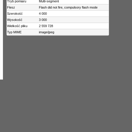
Tryb pomiaru
Multi-segment
Flesz
Flash did not fire, compulsory flash mode
Szerokość
4 000
Wysokość
3 000
Wielkość pliku
2 559 728
Typ MIME
image/jpeg