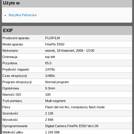
Użyte w
Bazylika Piekarska
EXIF
Producent aparatu
FUJIFILM
Model aparatu
FinePix E550
Wykonano
wtorek, 18 Kwiecień, 2006 - 13:00
Orientacja
top-left
Przysłona
f/5.0
Prędkość migawki
1/478s
Czas ekspozycji
1/480s
Program ekspozycji
Normal program
Ogniskowa
9.3mm
Wartość ISO
100
Tryb pomiaru
Multi-segment
Flesz
Flash did not fire, compulsory flash mode
Szerokość
2 136
Wysokość
2 848
Oprogramowanie
Digital Camera FinePix E550 Ver1.00
Wielkość pliku
1 156 588