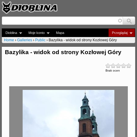
Jump to navigation
Dioblina
Moje konto
Mapa
Przeglądaj
Home
›
Galleries
›
Public
›
Bazylika - widok od strony Kozłowej Góry
J
Bazylika - widok od strony Kozłowej Góry
e
s
Brak ocen
t
e
ś
t
u
t
a