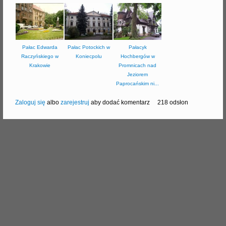
j
Pałac Edwarda
Pałac Potockich w
Pałacyk
Raczyńskiego w
Koniecpolu
Hochbergów w
Krakowie
Promnicach nad
Jeziorem
Paprocańskim ni...
Zaloguj się
albo
zarejestruj
aby dodać komentarz
218 odsłon