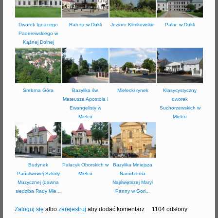
Dworek Ignacego
Ratusz w Dukli
Jezioro Klimkowskie
Pałac w Dukli
Paderewskiego w
Kąśnej Dolnej
Srebrna Góra
Bazylika św.
Mielecki rynek
Klasycystyczny
Mateusza Apostoła i
dworek
Ewangelisty w
Suchorzewskich w
Mielcu
Mielcu
Budynek
Pałacyk Oborskich w
Bazylika Mniejsza
Państwowej Szkoły
Mielcu
Narodzenia
Muzycznej (dawna
Najświętszej Maryi
siedziba Rady Mie...
Panny w Gorl...
Zaloguj się
albo
zarejestruj
aby dodać komentarz
1104 odsłony