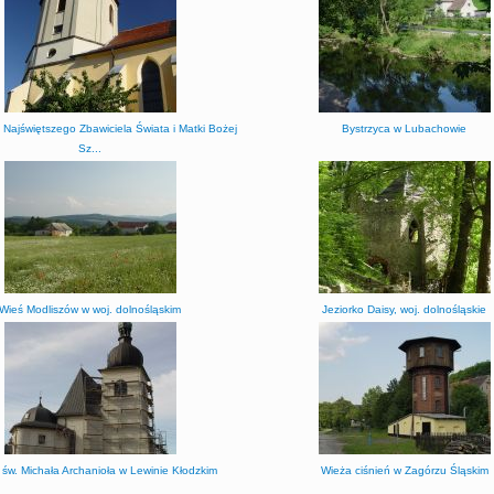
 Najświętszego Zbawiciela Świata i Matki Bożej
Bystrzyca w Lubachowie
Sz...
Wieś Modliszów w woj. dolnośląskim
Jeziorko Daisy, woj. dolnośląskie
 św. Michała Archanioła w Lewinie Kłodzkim
Wieża ciśnień w Zagórzu Śląskim