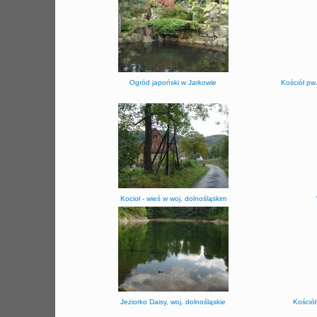
Ogród japoński w Jarkowie
Kościół pw.
Kocioł - wieś w woj. dolnośląskim
Jeziorko Daisy, woj. dolnośląskie
Kościół