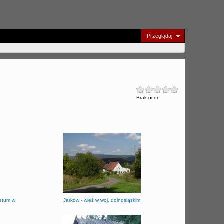
Przeglądaj
Brak ocen
retum w
Jarków - wieś w woj. dolnośląskim