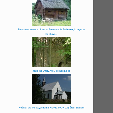
Zrekonstruowana chata w Rezerwacie Archeologicznym w
Będkowi...
Jeziorko Daisy, woj. dolnośląskie
Kościół pw. Podwyższenia Krzyża św. w Zagórzu Śląskim