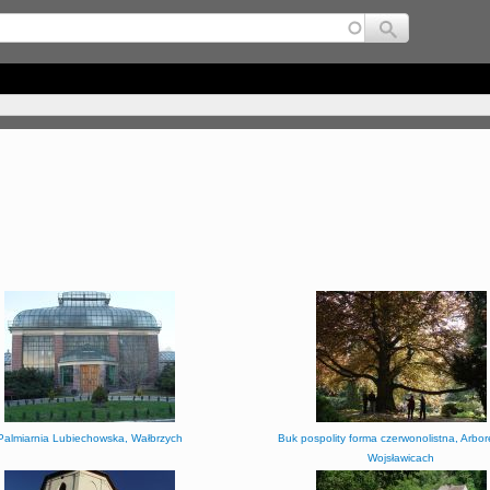
Jump to navigation
Palmiarnia Lubiechowska, Wałbrzych
Buk pospolity forma czerwonolistna, Arbo
Wojsławicach