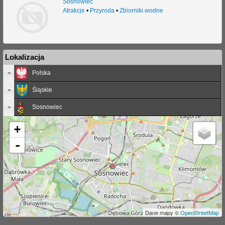
Sosnowiec
Atrakcje
•
Przyroda
•
Zbiorniki wodne
j
Lokalizacja
Polska
Śląskie
Sosnowiec
+
-
Dane mapy ©
OpenStreetMap