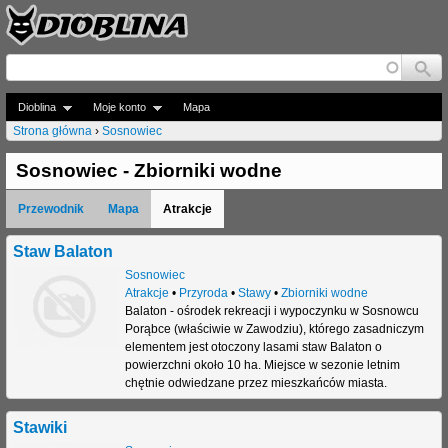
Jump to navigation
Dioblina
Moje konto
Mapa
Strona główna
›
Sosnowiec
J
Sosnowiec - Zbiorniki wodne
e
Przewodnik
Mapa
Atrakcje
s
t
Staw Balaton
Sosnowiec
e
Atrakcje
•
Przyroda
•
Stawy
•
Zbiorniki wodne
Balaton - ośrodek rekreacji i wypoczynku w Sosnowcu
ś
Porąbce (właściwie w Zawodziu), którego zasadniczym
t
elementem jest otoczony lasami staw Balaton o
powierzchni około 10 ha. Miejsce w sezonie letnim
u
chętnie odwiedzane przez mieszkańców miasta.
t
Stawiki
a