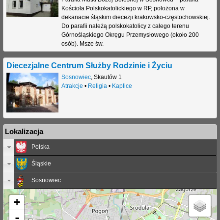
Kościoła Polskokatolickiego w RP, położona w
j
dekanacie śląskim diecezji krakowsko-częstochowskiej.
Do parafii należą polskokatolicy z całego terenu
Górnośląskiego Okręgu Przemysłowego (około 200
osób). Msze św.
Diecezjalne Centrum Służby Rodzinie i Życiu
Sosnowiec
,
Skautów 1
Atrakcje
•
Religia
•
Kaplice
Lokalizacja
Polska
Śląskie
Sosnowiec
+
-