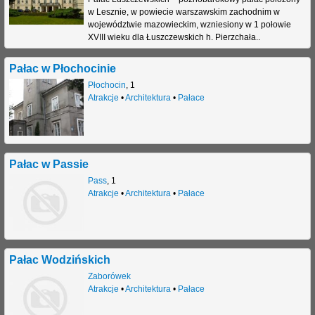
w Lesznie, w powiecie warszawskim zachodnim w
j
województwie mazowieckim, wzniesiony w 1 połowie
XVIII wieku dla Łuszczewskich h. Pierzchała..
Pałac w Płochocinie
Płochocin
,
1
Atrakcje
•
Architektura
•
Pałace
Pałac w Passie
Pass
,
1
Atrakcje
•
Architektura
•
Pałace
Pałac Wodzińskich
Zaborówek
Atrakcje
•
Architektura
•
Pałace