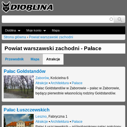
Jump to navigation
Dioblina
Moje konto
Mapa
Strona główna
›
Powiat warszawski zachodni
J
Powiat warszawski zachodni - Pałace
e
Przewodnik
Mapa
Atrakcje
s
t
Pałac Goldstandów
Zaborów
,
Kościelna 6
e
Atrakcje
•
Architektura
•
Pałace
Pałac Goldstandów w Zaborowie – pałac w Zaborowie,
ś
będący pierwotnie własnością rodziny Goldstandów.
t
u
Pałac Łuszczewskich
t
Leszno
,
Fabryczna 1
Atrakcje
•
Architektura
•
Pałace
a
Pałac Łuszczewskich – późnobarokowy pałac położony