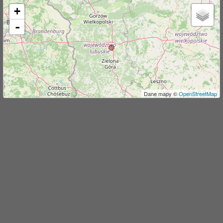
+
j
-
Dane mapy ©
OpenStreetMap