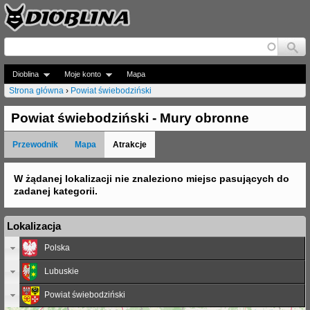
Jump to navigation
Dioblina
Moje konto
Mapa
Strona główna
›
Powiat świebodziński
J
Powiat świebodziński - Mury obronne
e
Przewodnik
Mapa
Atrakcje
s
t
W żądanej lokalizacji nie znaleziono miejsc pasujących do
zadanej kategorii.
e
ś
Lokalizacja
t
Polska
u
Lubuskie
t
Powiat świebodziński
a