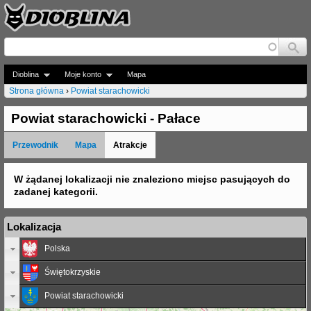
Jump to navigation
Dioblina
Moje konto
Mapa
Strona główna
›
Powiat starachowicki
J
Powiat starachowicki - Pałace
e
Przewodnik
Mapa
Atrakcje
s
t
W żądanej lokalizacji nie znaleziono miejsc pasujących do
zadanej kategorii.
e
ś
Lokalizacja
t
Polska
u
Świętokrzyskie
t
Powiat starachowicki
a