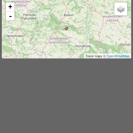
+
j
-
Dane mapy ©
OpenStreetMap