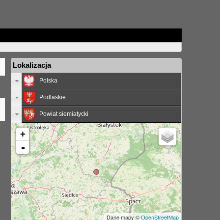
Lokalizacja
Polska
Podlaskie
Powiat siemiatycki
+
-
Dane mapy ©
OpenStreetMap