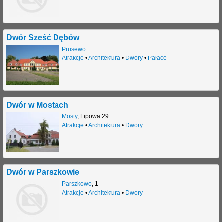
j
Dwór Sześć Dębów
Prusewo
Atrakcje
•
Architektura
•
Dwory
•
Pałace
Dwór w Mostach
Mosty
,
Lipowa 29
Atrakcje
•
Architektura
•
Dwory
Dwór w Parszkowie
Parszkowo
,
1
Atrakcje
•
Architektura
•
Dwory