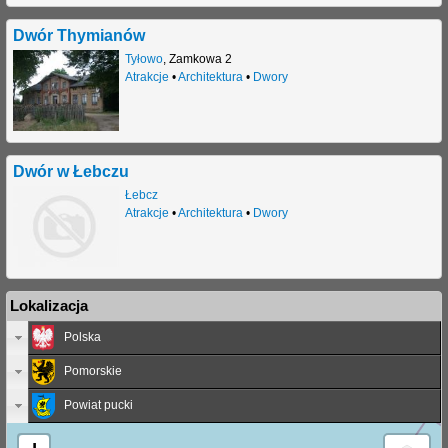
Dwór Thymianów
Tyłowo
,
Zamkowa 2
Atrakcje
•
Architektura
•
Dwory
Dwór w Łebczu
Łebcz
Atrakcje
•
Architektura
•
Dwory
Lokalizacja
Polska
Pomorskie
Powiat pucki