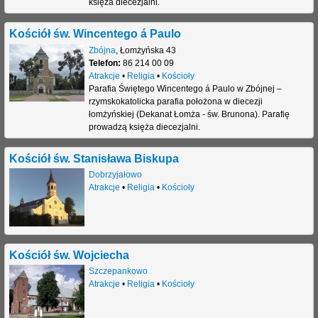
księża diecezjalni.
Kościół św. Wincentego á Paulo
Zbójna
,
Łomżyńska 43
Telefon:
86 214 00 09
Atrakcje
•
Religia
•
Kościoły
Parafia Świętego Wincentego á Paulo w Zbójnej –
rzymskokatolicka parafia położona w diecezji
łomżyńskiej (Dekanat Łomża - św. Brunona). Parafię
prowadzą księża diecezjalni.
Kościół św. Stanisława Biskupa
Dobrzyjałowo
Atrakcje
•
Religia
•
Kościoły
Kościół św. Wojciecha
Szczepankowo
Atrakcje
•
Religia
•
Kościoły