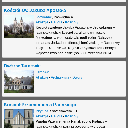
j
Kościół św. Jakuba Apostoła
Jedwabne
,
Poświętna 4
Atrakcje
•
Religia
•
Kościoły
Kościół świętego Jakuba Apostoła w Jedwabnem –
rzymskokatolicki kościół parafialny w mieście
Jedwabne, w województwie podlaskim. Należy do
dekanatu Jedwabne diecezji łomżyńskiej. ↑ Narodowy
Instytut Dziedzictwa: Rejestr zabytków nieruchomych -
województwo podlaskie (pol.). 30 września 2014. .
Dwór w Tarnowie
Tarnowo
Atrakcje
•
Architektura
•
Dwory
Kościół Przemienienia Pańskiego
Piątnica
,
Stawiskowska 10
Atrakcje
•
Religia
•
Kościoły
Parafia Przemienienia Pańskiego w Piątnicy –
rzymskokatolicka parafia położona w diecezji