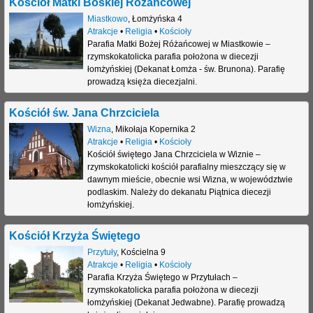
Kościół Matki Boskiej Różańcowej
Miastkowo
,
Łomżyńska 4
Atrakcje
•
Religia
•
Kościoły
Parafia Matki Bożej Różańcowej w Miastkowie –
rzymskokatolicka parafia położona w diecezji
łomżyńskiej (Dekanat Łomża - św. Brunona). Parafię
prowadzą księża diecezjalni.
Kościół św. Jana Chrzciciela
Wizna
,
Mikołaja Kopernika 2
Atrakcje
•
Religia
•
Kościoły
Kościół świętego Jana Chrzciciela w Wiznie –
rzymskokatolicki kościół parafialny mieszczący się w
dawnym mieście, obecnie wsi Wizna, w województwie
podlaskim. Należy do dekanatu Piątnica diecezji
łomżyńskiej.
Kościół Krzyża Świętego
Przytuły
,
Kościelna 9
Atrakcje
•
Religia
•
Kościoły
Parafia Krzyża Świętego w Przytułach –
rzymskokatolicka parafia położona w diecezji
łomżyńskiej (Dekanat Jedwabne). Parafię prowadzą