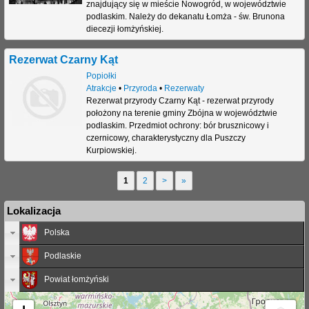
znajdujący się w mieście Nowogród, w województwie
podlaskim. Należy do dekanatu Łomża - św. Brunona
diecezji łomżyńskiej.
Rezerwat Czarny Kąt
Popiołki
Atrakcje
•
Przyroda
•
Rezerwaty
Rezerwat przyrody Czarny Kąt - rezerwat przyrody
położony na terenie gminy Zbójna w województwie
podlaskim. Przedmiot ochrony: bór brusznicowy i
czernicowy, charakterystyczny dla Puszczy
Kurpiowskiej.
1
2
>
»
S
Lokalizacja
t
Polska
r
Podlaskie
o
n
Powiat łomżyński
y