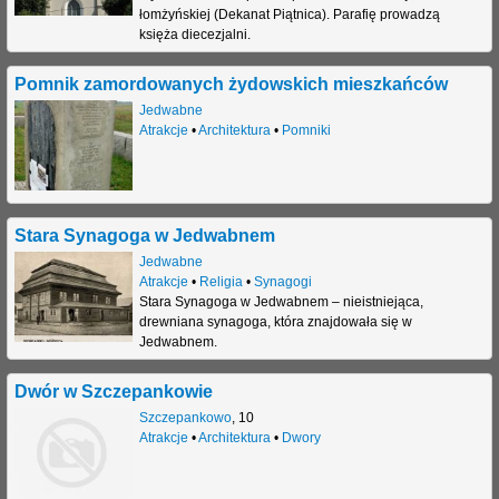
łomżyńskiej (Dekanat Piątnica). Parafię prowadzą
księża diecezjalni.
Pomnik zamordowanych żydowskich mieszkańców
Jedwabne
Atrakcje
•
Architektura
•
Pomniki
Stara Synagoga w Jedwabnem
Jedwabne
Atrakcje
•
Religia
•
Synagogi
Stara Synagoga w Jedwabnem – nieistniejąca,
drewniana synagoga, która znajdowała się w
Jedwabnem.
Dwór w Szczepankowie
Szczepankowo
,
10
Atrakcje
•
Architektura
•
Dwory