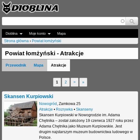
Jump to navigation
Dioblina
Moje konto
Mapa
Strona główna
›
Powiat łomżyński
J
Powiat łomżyński - Atrakcje
e
Przewodnik
Mapa
Atrakcje
s
t
1
2
>
»
S
e
t
Skansen Kurpiowski
ś
r
Nowogród
,
Zamkowa 25
t
Atrakcje
•
Rozrywka
•
Skanseny
o
Skansen Kurpiowski w Nowogrodzie im. Adama
u
Chętnika – został założony 19 czerwca 1927 roku przez
n
Adama Chętnika jako Muzeum Kurpiowskie. Jest
t
drugim najstarszym muzeum budownictwa ludowego w
y
Polsce.
a