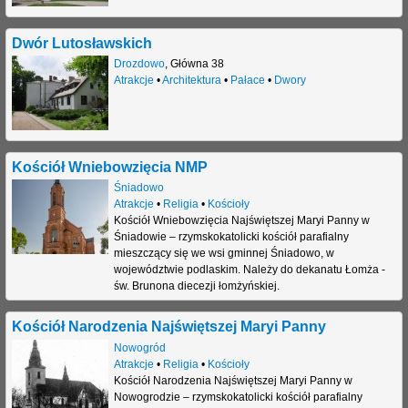
Dwór Lutosławskich
Drozdowo
,
Główna 38
Atrakcje
•
Architektura
•
Pałace
•
Dwory
Kościół Wniebowzięcia NMP
Śniadowo
Atrakcje
•
Religia
•
Kościoły
Kościół Wniebowzięcia Najświętszej Maryi Panny w
Śniadowie – rzymskokatolicki kościół parafialny
mieszczący się we wsi gminnej Śniadowo, w
województwie podlaskim. Należy do dekanatu Łomża -
św. Brunona diecezji łomżyńskiej.
Kościół Narodzenia Najświętszej Maryi Panny
Nowogród
Atrakcje
•
Religia
•
Kościoły
Kościół Narodzenia Najświętszej Maryi Panny w
Nowogrodzie – rzymskokatolicki kościół parafialny