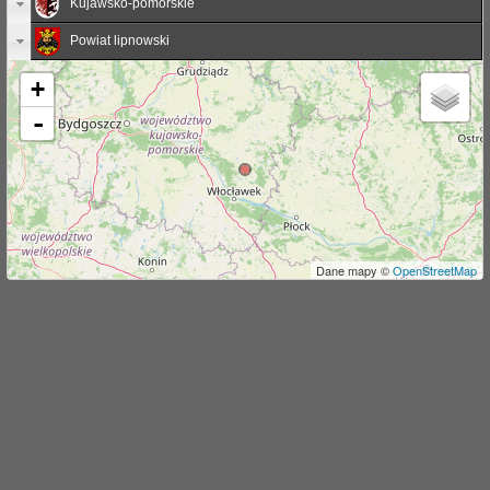
Kujawsko-pomorskie
j
Powiat lipnowski
+
-
Dane mapy ©
OpenStreetMap