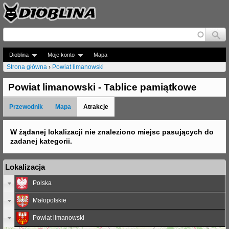
Jump to navigation
Dioblina
Moje konto
Mapa
Strona główna
›
Powiat limanowski
J
Powiat limanowski - Tablice pamiątkowe
e
Przewodnik
Mapa
Atrakcje
s
t
W żądanej lokalizacji nie znaleziono miejsc pasujących do
zadanej kategorii.
e
ś
Lokalizacja
t
Polska
u
Małopolskie
t
Powiat limanowski
a