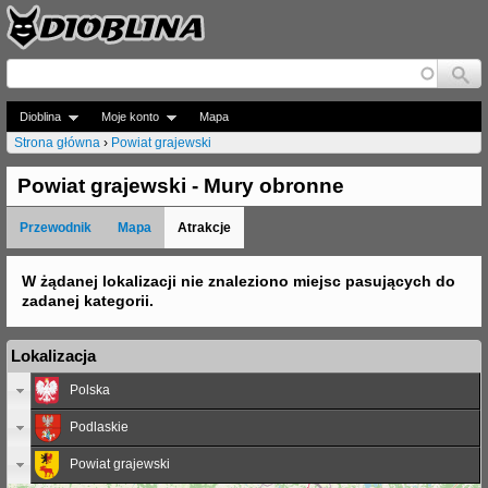
Jump to navigation
Dioblina
Moje konto
Mapa
Strona główna
›
Powiat grajewski
J
Powiat grajewski - Mury obronne
e
Przewodnik
Mapa
Atrakcje
s
t
W żądanej lokalizacji nie znaleziono miejsc pasujących do
zadanej kategorii.
e
ś
Lokalizacja
t
Polska
u
Podlaskie
t
Powiat grajewski
a