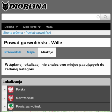
Jump to navigation
Dioblina
Moje konto
Mapa
Strona główna
›
Powiat garwoliński
J
Powiat garwoliński - Wille
e
Przewodnik
Mapa
Atrakcje
s
t
W żądanej lokalizacji nie znaleziono miejsc pasujących do
zadanej kategorii.
e
ś
Lokalizacja
t
Polska
u
Mazowieckie
t
Powiat garwoliński
a