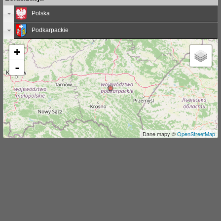
j
Polska
Podkarpackie
+
-
Dane mapy ©
OpenStreetMap