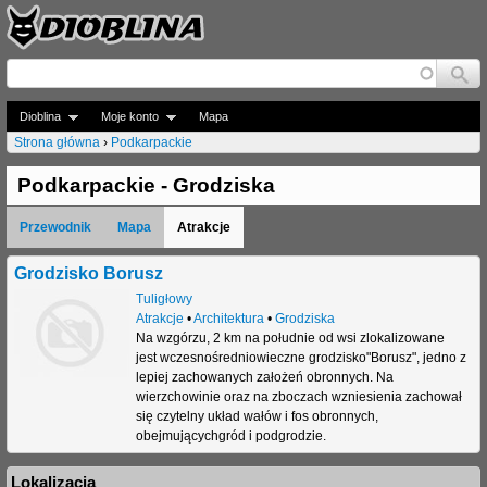
Jump to navigation
Dioblina
Moje konto
Mapa
Strona główna
›
Podkarpackie
J
Podkarpackie - Grodziska
e
Przewodnik
Mapa
Atrakcje
s
t
Grodzisko Borusz
Tuligłowy
e
Atrakcje
•
Architektura
•
Grodziska
Na wzgórzu, 2 km na południe od wsi zlokalizowane
ś
jest wczesnośredniowieczne grodzisko"Borusz", jedno z
t
lepiej zachowanych założeń obronnych. Na
wierzchowinie oraz na zboczach wzniesienia zachował
u
się czytelny układ wałów i fos obronnych,
obejmującychgród i podgrodzie.
t
a
Lokalizacja