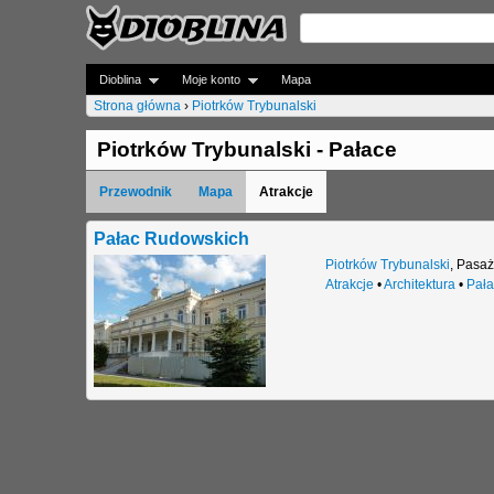
Dioblina
Moje konto
Mapa
Strona główna
›
Piotrków Trybunalski
J
Piotrków Trybunalski - Pałace
e
Przewodnik
Mapa
Atrakcje
s
t
Pałac Rudowskich
Piotrków Trybunalski
,
Pasaż
e
Atrakcje
•
Architektura
•
Pała
ś
t
u
t
a
j