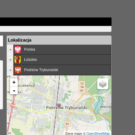
Lokalizacja
Polska
Łódzkie
Piotrków Trybunalski
+
-
Dane mapy ©
OpenStreetMap