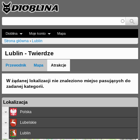
Jump to navigation
Dioblina
Moje konto
Mapa
Strona główna
›
Lublin
J
Lublin - Twierdze
e
Przewodnik
Mapa
Atrakcje
s
t
W żądanej lokalizacji nie znaleziono miejsc pasujących do
zadanej kategorii.
e
ś
Lokalizacja
t
Polska
u
Lubelskie
t
Lublin
a