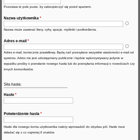
)
Pozostaw te pole puste, by zabezpieczyć się przed spamem.
i
j
o
Nazwa użytkownika
*
n
Nazwa może zawierać litery, cyfry, spacje, myślniki i podkreślenia.
o
Adres e-mail
*
w
Adres e-mail, koniecznie prawidłowy. Będą nań przesyłane wszystkie wiadomości e-mail od
e
systemu. Adres nie jest udostępniany publicznie i będzie wykorzystywany jedynie w
wypadku prośby o przesłanie nowego hasła lub do przesyłania informacji o nowościach czy
innych komunikatów.
Siła hasła:
Hasło
*
Potwierdzenie hasła
*
Hasło dla nowego konta użytkownika należy wprowadzić do obydwu pól. Hasło musi
składać się z co najmniej
6
znaków.