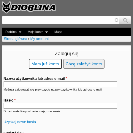
Jump to navigation
Dioblina
Moje konto
Mapa
Strona główna
›
My account
J
Zaloguj się
e
Mam już konto
Chcę założyć konto
s
t
Nazwa użytkownika lub adres e-mail
*
e
Możesz zalogować się przy użyciu nazwy użytkownika lub adresu e-mail.
ś
Hasło
*
t
Duże i małe litery w haśle mają znaczenie
u
t
Uzyskaj nowe hasło
a
contact data