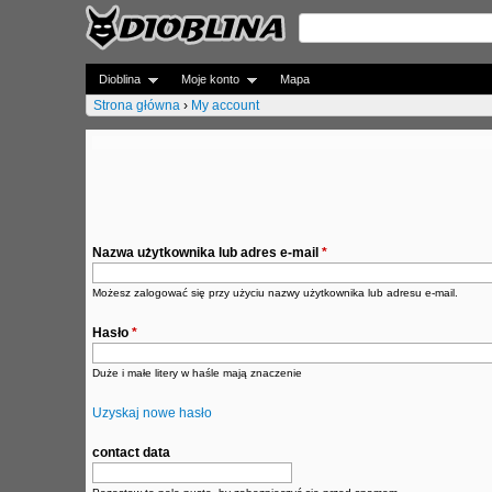
Dioblina
Moje konto
Mapa
Strona główna
›
My account
J
e
s
t
Nazwa użytkownika lub adres e-mail
*
e
Możesz zalogować się przy użyciu nazwy użytkownika lub adresu e-mail.
ś
Hasło
*
t
Duże i małe litery w haśle mają znaczenie
u
t
Uzyskaj nowe hasło
a
contact data
j