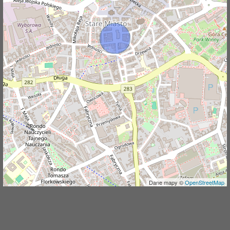
j
Dane mapy ©
OpenStreetMap