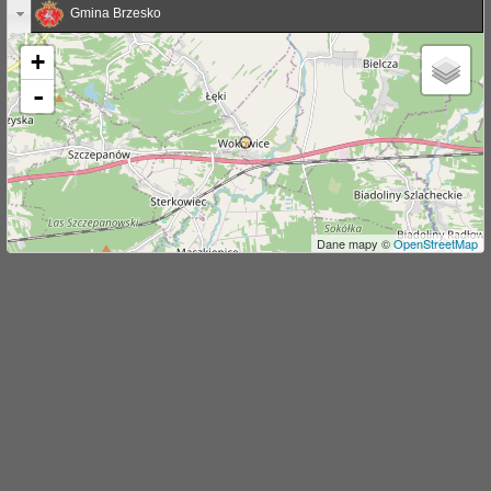
Gmina Brzesko
j
+
-
Dane mapy ©
OpenStreetMap