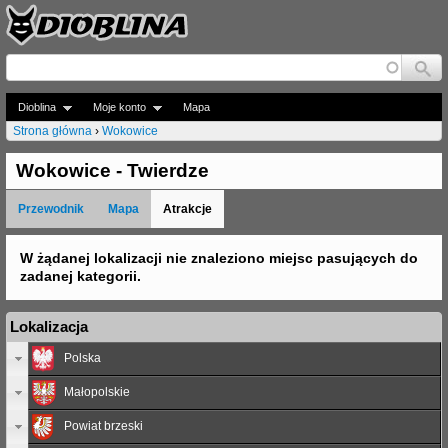
Jump to navigation
Dioblina
Moje konto
Mapa
Strona główna
›
Wokowice
J
Wokowice - Twierdze
e
Przewodnik
Mapa
Atrakcje
s
t
W żądanej lokalizacji nie znaleziono miejsc pasujących do
zadanej kategorii.
e
ś
Lokalizacja
t
Polska
u
Małopolskie
t
Powiat brzeski
a